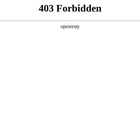
大事件：PGA黑马Aaron Rai上演惊天逆袭，百元小注一夜暴
：PGA黑马Aaron Rai上
元小注一夜暴富